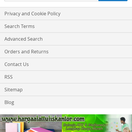
Up
for
Our
Privacy and Cookie Policy
Newsletter:
Search Terms
Advanced Search
Orders and Returns
Contact Us
RSS
Sitemap
Blog