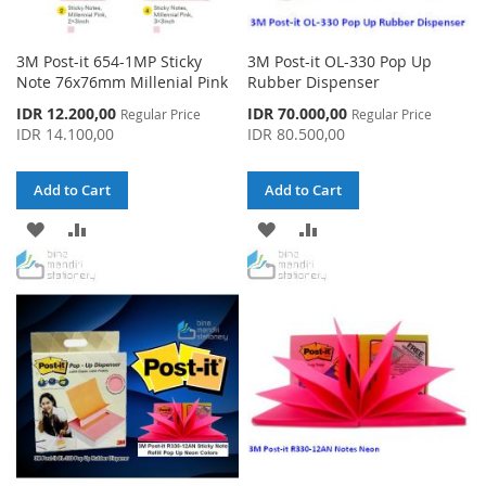
3M Post-it 654-1MP Sticky
3M Post-it OL-330 Pop Up
Note 76x76mm Millenial Pink
Rubber Dispenser
Special
Special
IDR 12.200,00
IDR 70.000,00
Regular Price
Regular Price
Price
Price
IDR 14.100,00
IDR 80.500,00
Add to Cart
Add to Cart
ADD
ADD
ADD
ADD
TO
TO
TO
TO
WISH
COMPARE
WISH
COMPARE
LIST
LIST