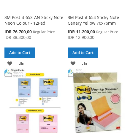
3M Post-it 653-AN Sticky Note
3M Post-it 654 Sticky Note
Neon Colour - 12Pad
Canary Yellow 76x76mm
Special
Special
IDR 76.700,00
IDR 11.200,00
Regular Price
Regular Price
Price
Price
IDR 88.300,00
IDR 12.900,00
Add to Cart
Add to Cart
ADD
ADD
ADD
ADD
TO
TO
TO
TO
WISH
COMPARE
WISH
COMPARE
LIST
LIST