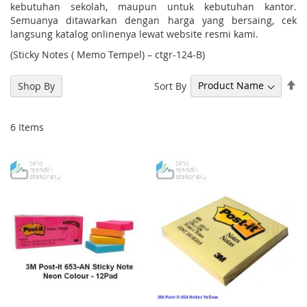
kebutuhan sekolah, maupun untuk kebutuhan kantor.
Semuanya ditawarkan dengan harga yang bersaing, cek
langsung katalog onlinenya lewat website resmi kami.
(Sticky Notes ( Memo Tempel) – ctgr-124-B)
Se
Sort By
Shop By
De
Di
6
Items