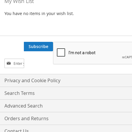
My Wish List
You have no items in your wish list.
Subscribe
Sign
Up
for
Our
Privacy and Cookie Policy
Newsletter:
Search Terms
Advanced Search
Orders and Returns
Contact Us