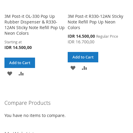
3M Post-it OL-330 Pop Up
3M Post-it R330-12AN Sticky
Rubber Dispenser & R330-
Note Refill Pop Up Neon
12AN Sticky Note Refill Pop Up
Colors
Neon Colors
Special
IDR 14.500,00
Regular Price
Price
IDR 16.700,00
Starting at
IDR 14.500,00
Add to Cart
Add to Cart
ADD
ADD
ADD
ADD
TO
TO
TO
TO
WISH
COMPARE
WISH
COMPARE
LIST
Compare Products
LIST
You have no items to compare.