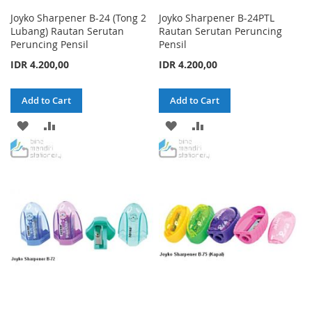
Joyko Sharpener B-24 (Tong 2
Joyko Sharpener B-24PTL
Lubang) Rautan Serutan
Rautan Serutan Peruncing
Peruncing Pensil
Pensil
IDR 4.200,00
IDR 4.200,00
Add to Cart
Add to Cart
ADD
ADD
ADD
ADD
TO
TO
TO
TO
WISH
COMPARE
WISH
COMPARE
LIST
LIST