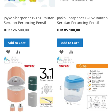
Joyko Sharpener B-161 Rautan
Joyko Sharpener B-162 Rautan
Serutan Peruncing Pensil
Serutan Peruncing Pensil
IDR 126.500,00
IDR 85.100,00
Add to Cart
Add to Cart
ADD
ADD
ADD
ADD
TO
TO
TO
TO
WISH
COMPARE
WISH
COMPARE
LIST
LIST