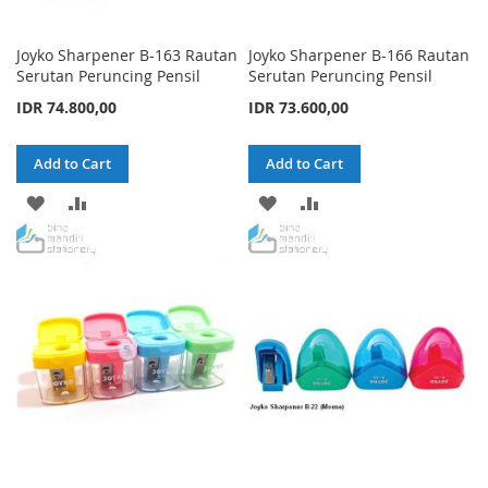
Joyko Sharpener B-163 Rautan
Joyko Sharpener B-166 Rautan
Serutan Peruncing Pensil
Serutan Peruncing Pensil
IDR 74.800,00
IDR 73.600,00
Add to Cart
Add to Cart
ADD
ADD
ADD
ADD
TO
TO
TO
TO
WISH
COMPARE
WISH
COMPARE
LIST
LIST