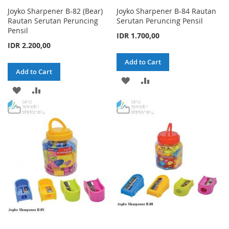
Joyko Sharpener B-82 (Bear)
Joyko Sharpener B-84 Rautan
Rautan Serutan Peruncing
Serutan Peruncing Pensil
Pensil
IDR 1.700,00
IDR 2.200,00
Add to Cart
Add to Cart
ADD
ADD
ADD
ADD
TO
TO
TO
TO
WISH
COMPARE
WISH
COMPARE
LIST
LIST