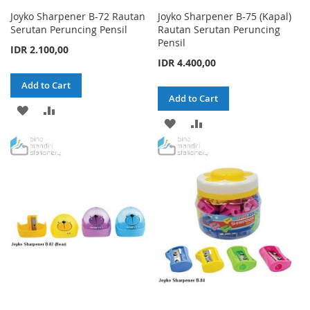
Joyko Sharpener B-72 Rautan
Joyko Sharpener B-75 (Kapal)
Serutan Peruncing Pensil
Rautan Serutan Peruncing
Pensil
IDR 2.100,00
IDR 4.400,00
Add to Cart
Add to Cart
ADD
ADD
ADD
ADD
TO
TO
TO
TO
WISH
COMPARE
WISH
COMPARE
LIST
LIST