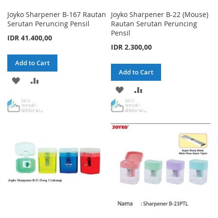
Joyko Sharpener B-167 Rautan
Joyko Sharpener B-22 (Mouse)
Serutan Peruncing Pensil
Rautan Serutan Peruncing
Pensil
IDR 41.400,00
IDR 2.300,00
Add to Cart
Add to Cart
ADD
ADD
ADD
ADD
TO
TO
TO
TO
WISH
COMPARE
WISH
COMPARE
LIST
LIST