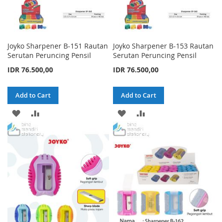
Joyko Sharpener B-151 Rautan
Joyko Sharpener B-153 Rautan
Serutan Peruncing Pensil
Serutan Peruncing Pensil
IDR 76.500,00
IDR 76.500,00
Add to Cart
Add to Cart
ADD
ADD
ADD
ADD
TO
TO
TO
TO
WISH
COMPARE
WISH
COMPARE
LIST
LIST