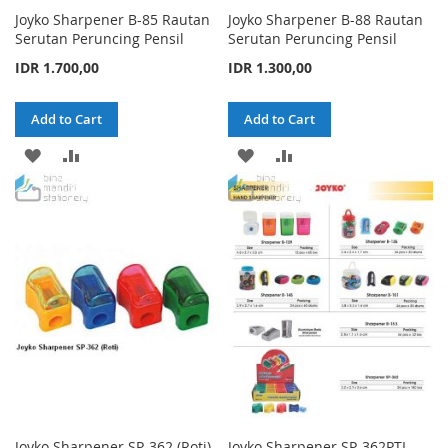
Joyko Sharpener B-85 Rautan
Joyko Sharpener B-88 Rautan
Serutan Peruncing Pensil
Serutan Peruncing Pensil
IDR 1.700,00
IDR 1.300,00
Add to Cart
Add to Cart
ADD
ADD
ADD
ADD
TO
TO
TO
TO
WISH
COMPARE
WISH
COMPARE
LIST
LIST
Joyko Sharpener SP-362 (Roti)
Joyko Sharpener SP-362PTL