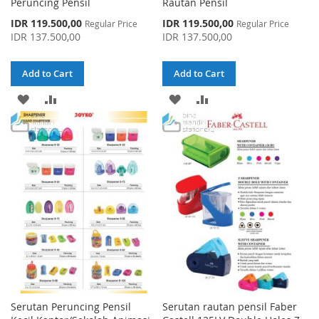
Peruncing Pensil
Rautan Pensil
Special
Special
IDR 119.500,00
IDR 119.500,00
Regular Price
Regular Price
Price
Price
IDR 137.500,00
IDR 137.500,00
Add to Cart
Add to Cart
ADD
ADD
ADD
ADD
TO
TO
TO
TO
WISH
COMPARE
WISH
COMPARE
LIST
LIST
Serutan Peruncing Pensil
Serutan rautan pensil Faber