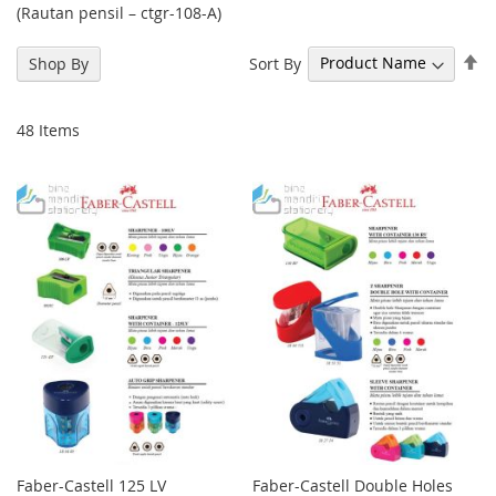
(Rautan pensil – ctgr-108-A)
Se
Sort By
Shop By
De
Di
48
Items
Faber-Castell 125 LV
Faber-Castell Double Holes