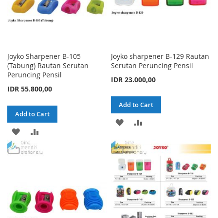
Joyko Sharpener B-105
Joyko sharpener B-129 Rautan
(Tabung) Rautan Serutan
Serutan Peruncing Pensil
Peruncing Pensil
IDR 23.000,00
IDR 55.800,00
Add to Cart
Add to Cart
ADD
ADD
ADD
ADD
TO
TO
TO
TO
WISH
COMPARE
WISH
COMPARE
LIST
LIST