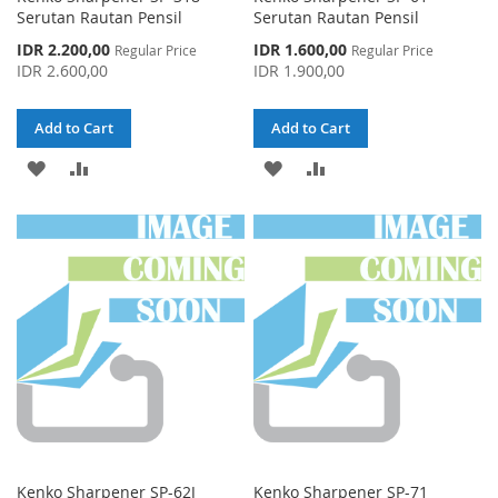
Serutan Rautan Pensil
Serutan Rautan Pensil
Special
Special
IDR 2.200,00
IDR 1.600,00
Regular Price
Regular Price
Price
Price
IDR 2.600,00
IDR 1.900,00
Add to Cart
Add to Cart
ADD
ADD
ADD
ADD
TO
TO
TO
TO
WISH
COMPARE
WISH
COMPARE
LIST
LIST
Kenko Sharpener SP-62J
Kenko Sharpener SP-71