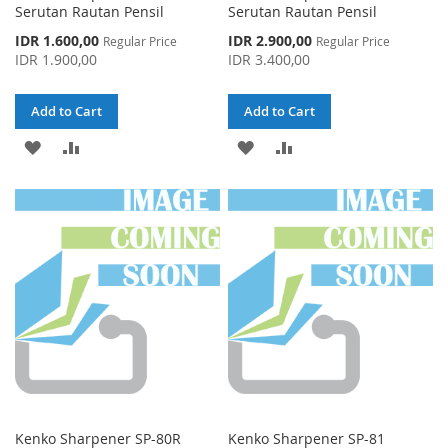
Serutan Rautan Pensil
Serutan Rautan Pensil
Special
Special
IDR 1.600,00
IDR 2.900,00
Regular Price
Regular Price
Price
Price
IDR 1.900,00
IDR 3.400,00
Add to Cart
Add to Cart
ADD
ADD
ADD
ADD
TO
TO
TO
TO
WISH
COMPARE
WISH
COMPARE
LIST
LIST
Kenko Sharpener SP-80R
Kenko Sharpener SP-81