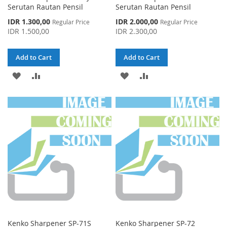
Serutan Rautan Pensil
Serutan Rautan Pensil
Special
Special
IDR 1.300,00
IDR 2.000,00
Regular Price
Regular Price
Price
Price
IDR 1.500,00
IDR 2.300,00
Add to Cart
Add to Cart
ADD
ADD
ADD
ADD
TO
TO
TO
TO
WISH
COMPARE
WISH
COMPARE
LIST
LIST
Kenko Sharpener SP-71S
Kenko Sharpener SP-72