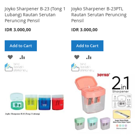
Joyko Sharpener B-23 (Tong 1
Joyko Sharpener B-23PTL
Lubang) Rautan Serutan
Rautan Serutan Peruncing
Peruncing Pensil
Pensil
IDR 3.000,00
IDR 3.000,00
Add to Cart
Add to Cart
ADD
ADD
ADD
ADD
TO
TO
TO
TO
WISH
COMPARE
WISH
COMPARE
LIST
LIST