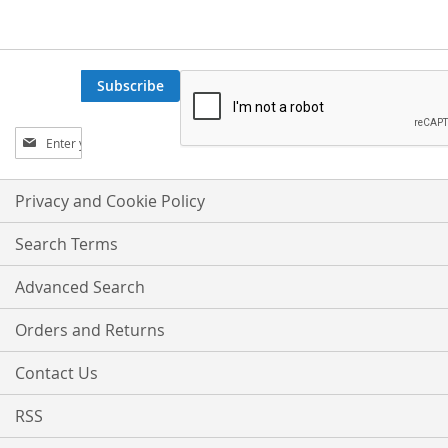
Subscribe
Sign
Up
for
Our
Privacy and Cookie Policy
Newsletter:
Search Terms
Advanced Search
Orders and Returns
Contact Us
RSS