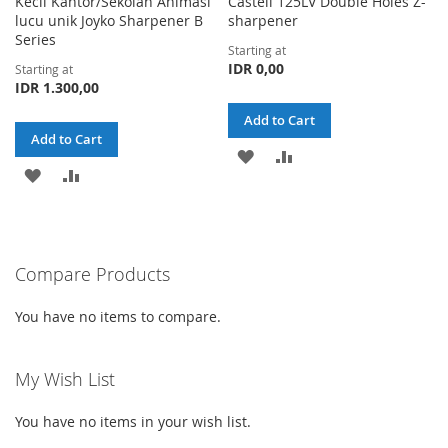
Kecil Kantor/Sekolah Animasi
Castell 125LV Double Holes Z-
lucu unik Joyko Sharpener B
sharpener
Series
Starting at
IDR 0,00
Starting at
IDR 1.300,00
Add to Cart
Add to Cart
ADD
ADD
ADD
ADD
TO
TO
TO
TO
WISH
COMPARE
WISH
COMPARE
LIST
Compare Products
LIST
You have no items to compare.
My Wish List
You have no items in your wish list.