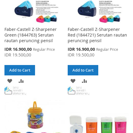
Faber-Castell Z-Sharpener
Faber-Castell Z-Sharpener
Green (1844763) Serutan
Red (1844721) Serutan rautan
rautan peruncing pensil
peruncing pensil
Special
Special
IDR 16.900,00
IDR 16.900,00
Regular Price
Regular Price
Price
Price
IDR 19.500,00
IDR 19.500,00
Add to Cart
Add to Cart
ADD
ADD
ADD
ADD
TO
TO
TO
TO
WISH
COMPARE
WISH
COMPARE
LIST
LIST