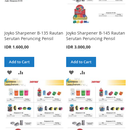
Joyko Sharpener B-135 Rautan
Joyko Sharpener B-145 Rautan
Serutan Peruncing Pensil
Serutan Peruncing Pensil
IDR 1.600,00
IDR 3.000,00
Add to Cart
Add to Cart
ADD
ADD
ADD
ADD
TO
TO
TO
TO
WISH
COMPARE
WISH
COMPARE
LIST
LIST