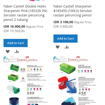
Faber-Castell Double Holes
Faber-Castell Sharpener
Sharpener Pink (185328 ZN)
#185450 (100LV) Serutan
Serutan rautan peruncing
rautan peruncing pensil
pensil 2 lubang
Special
IDR 3.100,00
Regular Price
Price
Special
IDR 16.900,00
IDR 3.600,00
Regular Price
Price
IDR 19.500,00
Add to Cart
Add to Cart
ADD
ADD
ADD
ADD
TO
TO
TO
TO
WISH
COMPARE
WISH
COMPARE
LIST
LIST