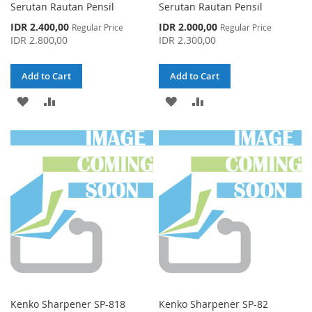
Serutan Rautan Pensil
Serutan Rautan Pensil
Special
Special
IDR 2.400,00
IDR 2.000,00
Regular Price
Regular Price
Price
Price
IDR 2.800,00
IDR 2.300,00
Add to Cart
Add to Cart
ADD
ADD
ADD
ADD
TO
TO
TO
TO
WISH
COMPARE
WISH
COMPARE
LIST
LIST
Kenko Sharpener SP-818
Kenko Sharpener SP-82