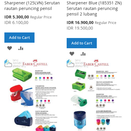
Sharpener (125LVN) Serutan
Sharpener Blue (185351 ZN)
rautan peruncing pensil
Serutan rautan peruncing
pensil 2 lubang
Special
IDR 5.300,00
Regular Price
Price
Special
IDR 6.100,00
IDR 16.900,00
Regular Price
Price
IDR 19.500,00
Add to Cart
Add to Cart
ADD
ADD
ADD
ADD
TO
TO
TO
TO
WISH
COMPARE
WISH
COMPARE
LIST
LIST