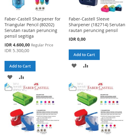
Faber-Castell Sharpener for
Faber-Castell Sleeve
Triangular Pencil (80202)
Sharpener (182714) Serutan
Serutan rautan peruncing
rautan peruncing pensil
pensil segitiga
IDR 0,00
Special
IDR 4.600,00
Regular Price
Price
IDR 5.300,00
Add to Cart
ADD
ADD
Add to Cart
TO
TO
ADD
ADD
WISH
COMPARE
TO
TO
LIST
WISH
COMPARE
LIST