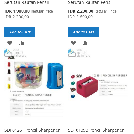
Serutan Rautan Pensil
Serutan Rautan Pensil
Special
Special
IDR 1.900,00
IDR 2.200,00
Regular Price
Regular Price
Price
Price
IDR 2.200,00
IDR 2.600,00
Add to Cart
Add to Cart
ADD
ADD
ADD
ADD
TO
TO
TO
TO
WISH
COMPARE
WISH
COMPARE
LIST
LIST
SDI 0126T Pencil Sharpener
SDI 0139B Pencil Sharpener