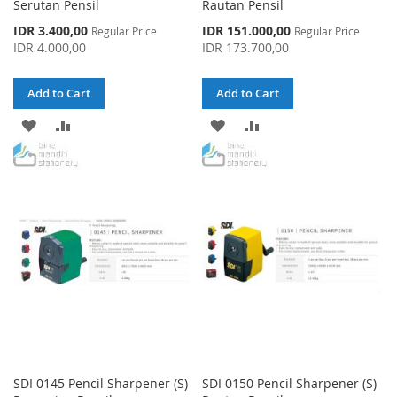
Serutan Pensil
Rautan Pensil
Special
Special
IDR 3.400,00
IDR 151.000,00
Regular Price
Regular Price
Price
Price
IDR 4.000,00
IDR 173.700,00
Add to Cart
Add to Cart
ADD
ADD
ADD
ADD
TO
TO
TO
TO
WISH
COMPARE
WISH
COMPARE
LIST
LIST
SDI 0145 Pencil Sharpener (S)
SDI 0150 Pencil Sharpener (S)